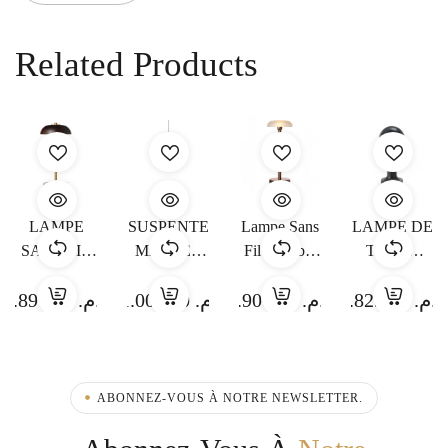
Related Products
LAMPE
SUSPENTE
Lampe Sans
LAMPE DE
SANS FIL
MARSET
Fil Humble
TABLE
HISLE
JAIMA 54
Air Bronze /
SANS FIL
5.891,00
د.م.
11.000,00
د.م.
2.900,00
د.م.
3.825,00
د.م.
BOLACHA
Frost
NEOZ
COOEE 1C
ABONNEZ-VOUS À NOTRE NEWSLETTER.